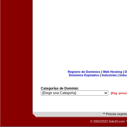
Registro de Dominios
|
Web Hosting
|
D
Dominios Expirados
|
Industrias
|
Indu
Categorías de Dominio:
[Pág. princi
** Precios expre
© 2002/2022 Solo10.com