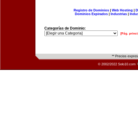
Registro de Dominios
|
Web Hosting
|
D
Dominios Expirados
|
Industrias
|
Indu
Categorías de Dominio:
[Pág. princi
** Precios expre
© 2002/2022 Solo10.com