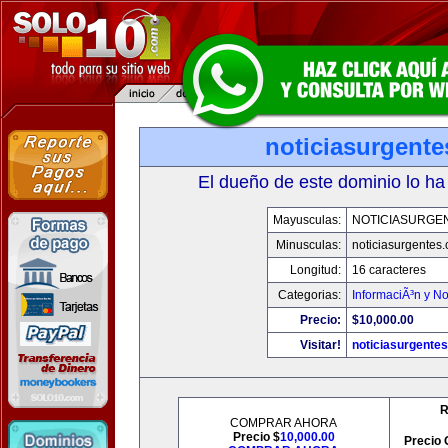
noticiasurgent
El dueño de este dominio lo ha
Mayusculas:
NOTICIASURGE
Minusculas:
noticiasurgentes
Longitud:
16 caracteres
Categorias:
InformaciÃ³n y No
Precio:
$10,000.00
Visitar!
noticiasurgente
R
COMPRAR AHORA
Precio $
10,000.00
Precio 