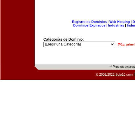
Registro de Dominios
|
Web Hosting
|
D
Dominios Expirados
|
Industrias
|
Indu
Categorías de Dominio:
[Pág. princi
** Precios expre
© 2002/2022 Solo10.com