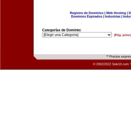
Registro de Dominios
|
Web Hosting
|
D
Dominios Expirados
|
Industrias
|
Indu
Categorías de Dominio:
[Pág. princi
** Precios expre
© 2002/2022 Solo10.com