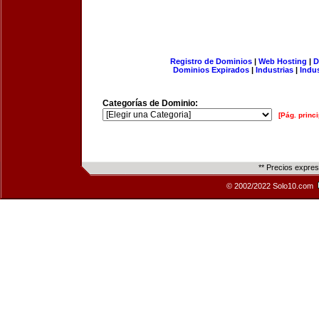
Registro de Dominios
|
Web Hosting
|
D
Dominios Expirados
|
Industrias
|
Indu
Categorías de Dominio:
[Pág. princi
** Precios expre
© 2002/2022 Solo10.com