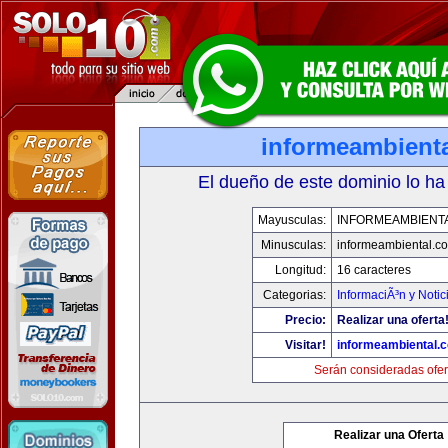
informeambient
El dueño de este dominio lo ha
Mayusculas:
INFORMEAMBIENT
Minusculas:
informeambiental.c
Longitud:
16 caracteres
Categorias:
InformaciÃ³n y Notic
Precio:
Realizar una oferta
Visitar!
informeambiental.
Serán consideradas ofer
Realizar una Oferta