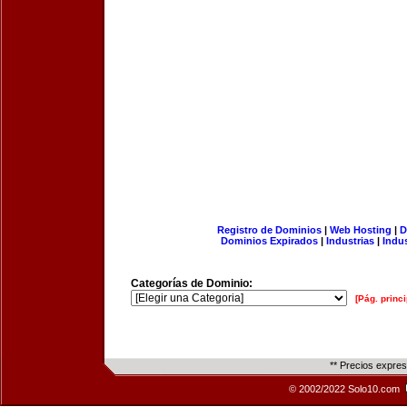
Registro de Dominios
|
Web Hosting
|
D
Dominios Expirados
|
Industrias
|
Indu
Categorías de Dominio:
[Pág. princi
** Precios expre
© 2002/2022 Solo10.com