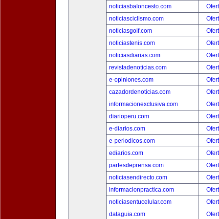
noticiasbaloncesto.com
Ofer
noticiasciclismo.com
Ofer
noticiasgolf.com
Ofer
noticiastenis.com
Ofer
noticiasdiarias.com
Ofer
revistadenoticias.com
Ofer
e-opiniones.com
Ofer
cazadordenoticias.com
Ofer
informacionexclusiva.com
Ofer
diarioperu.com
Ofer
e-diarios.com
Ofer
e-periodicos.com
Ofer
ediarios.com
Ofer
partesdeprensa.com
Ofer
noticiasendirecto.com
Ofer
informacionpractica.com
Ofer
noticiasentucelular.com
Ofer
dataguia.com
Ofer