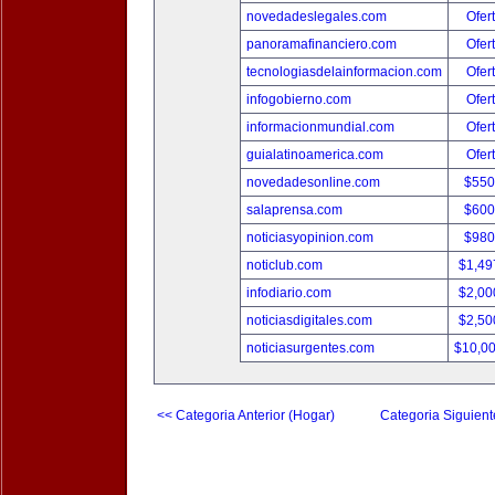
novedadeslegales.com
Ofer
panoramafinanciero.com
Ofer
tecnologiasdelainformacion.com
Ofer
infogobierno.com
Ofer
informacionmundial.com
Ofer
guialatinoamerica.com
Ofer
novedadesonline.com
$550
salaprensa.com
$600
noticiasyopinion.com
$980
noticlub.com
$1,49
infodiario.com
$2,00
noticiasdigitales.com
$2,50
noticiasurgentes.com
$10,0
<< Categoria Anterior (Hogar)
Categoria Siguient