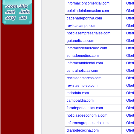
informacioncomercial.com
Ofer
boletindeinformacion.com
Ofer
cadenadeportiva.com
Ofer
revistacampo.com
Ofer
noticiasempresariales.com
Ofer
guianoticias.com
Ofer
informesdemercado.com
Ofer
zonademedios.com
Ofer
informeambiental.com
Ofer
centralnoticias.com
Ofer
revistademarcas.com
Ofer
revistaempleo.com
Ofer
tododato.com
Ofer
campoaldia.com
Ofer
forodeperiodistas.com
Ofer
noticiasdeeconomia.com
Ofer
informeagropecuario.com
Ofer
diariodecocina.com
Ofer