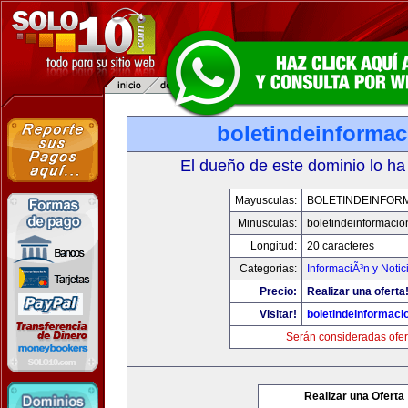
boletindeinforma
El dueño de este dominio lo ha
Mayusculas:
BOLETINDEINFOR
Minusculas:
boletindeinformaci
Longitud:
20 caracteres
Categorias:
InformaciÃ³n y Notic
Precio:
Realizar una oferta
Visitar!
boletindeinformaci
Serán consideradas ofer
Realizar una Oferta