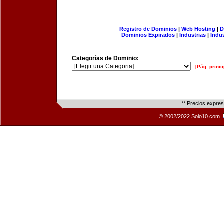
Registro de Dominios
|
Web Hosting
|
D
Dominios Expirados
|
Industrias
|
Indu
Categorías de Dominio:
[Pág. princi
** Precios expre
© 2002/2022 Solo10.com