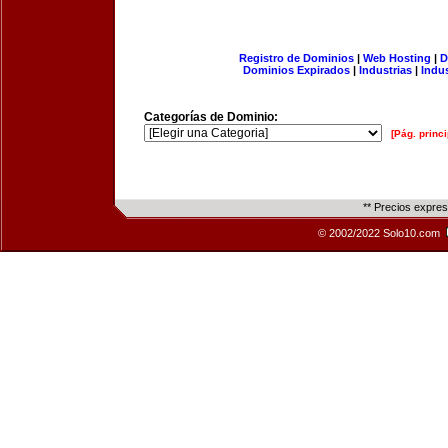
Registro de Dominios
|
Web Hosting
|
D
Dominios Expirados
|
Industrias
|
Indu
Categorías de Dominio:
[Pág. princi
** Precios expre
© 2002/2022 Solo10.com