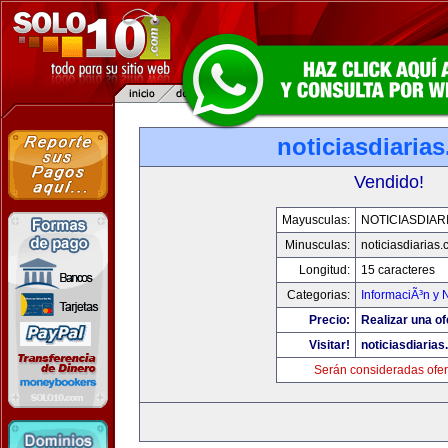
noticiasdiaria
Vendido!
Mayusculas:
NOTICIASDIAR
Minusculas:
noticiasdiarias
Longitud:
15 caracteres
Categorias:
InformaciÃ³n y N
Precio:
Realizar una of
Visitar!
noticiasdiaria
Serán consideradas ofer