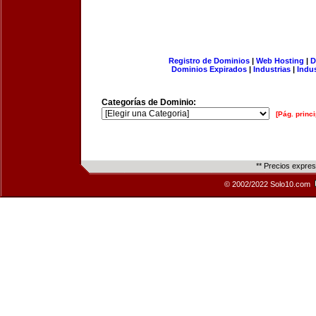
Registro de Dominios
|
Web Hosting
|
D
Dominios Expirados
|
Industrias
|
Indu
Categorías de Dominio:
[Pág. princi
** Precios expre
© 2002/2022 Solo10.com