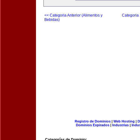
<< Categoria Anterior (Alimentos y
Categoria 
Bebidas)
Registro de Dominios
|
Web Hosting
|
D
Dominios Expirados
|
Industrias
|
Indu
Categorías de Dominio: