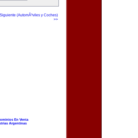
Siguiente (AutomÃ³viles y Coches)
>>
ominios En Venta
strias Argentinas