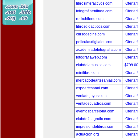
librosinteractivos.com
Ofertar
fotografiaenlinea.com
Ofertar
rockchileno.com
Ofertar
librosdidacticos.com
Ofertar
cursodecine.com
Ofertar
peliculasdigitales.com
Ofertar
academiadefotografia.com
Ofertar
fotografiaweb.com
Ofertar
clubdelamusica.com
$799.0
minilibro.com
Ofertar
mercadodeartesanias.com
Ofertar
expoartesanal.com
Ofertar
ventadejoyas.com
Ofertar
ventadecuadros.com
Ofertar
eventosbarcelona.com
Ofertar
clubdefotografia.com
Ofertar
impresiondelibros.com
Ofertar
actuacion.org
Ofertar