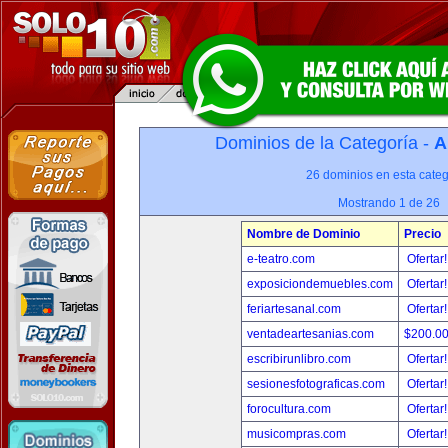
Dominios de la Categoría -
A
26 dominios en esta categ
Mostrando 1 de 26
Nombre de Dominio
Precio
e-teatro.com
Ofertar
exposiciondemuebles.com
Ofertar
feriartesanal.com
Ofertar
ventadeartesanias.com
$200.0
escribirunlibro.com
Ofertar
sesionesfotograficas.com
Ofertar
forocultura.com
Ofertar
musicompras.com
Ofertar