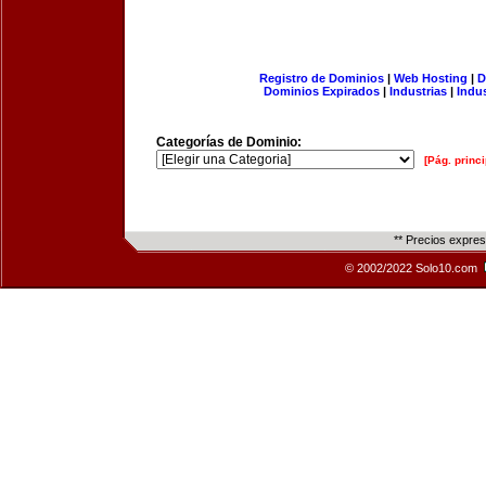
Registro de Dominios
|
Web Hosting
|
D
Dominios Expirados
|
Industrias
|
Indu
Categorías de Dominio:
[Pág. princi
** Precios expre
© 2002/2022 Solo10.com