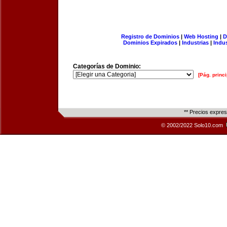
Registro de Dominios
|
Web Hosting
|
D
Dominios Expirados
|
Industrias
|
Indu
Categorías de Dominio:
[Pág. princi
** Precios expre
© 2002/2022 Solo10.com