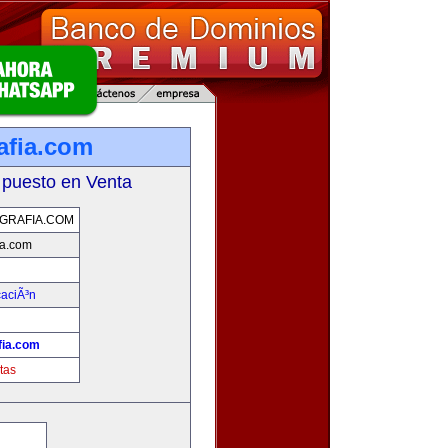
afia.com
 puesto en Venta
GRAFIA.COM
ia.com
aciÃ³n
fia.com
tas