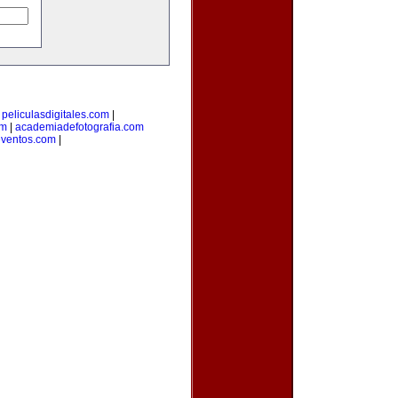
|
peliculasdigitales.com
|
om
|
academiadefotografia.com
eventos.com
|