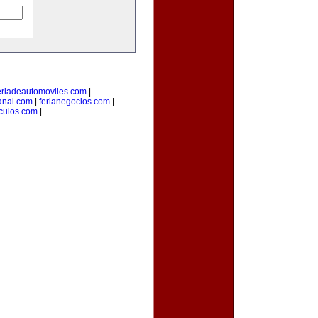
eriadeautomoviles.com
|
sanal.com
|
ferianegocios.com
|
culos.com
|