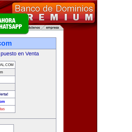
.com
 puesto en Venta
AL.COM
om
erta!
com
tas