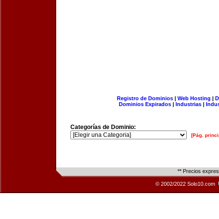
Registro de Dominios
|
Web Hosting
|
D
Dominios Expirados
|
Industrias
|
Indu
Categorías de Dominio:
[Pág. princi
** Precios expre
© 2002/2022 Solo10.com