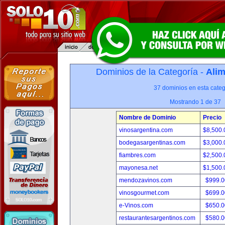
Dominios de la Categoría -
Alim
37 dominios en esta categ
Mostrando 1 de 37
Nombre de Dominio
Precio
vinosargentina.com
$8,500
bodegasargentinas.com
$3,000
fiambres.com
$2,500
mayonesa.net
$1,500
mendozavinos.com
$999.
vinosgourmet.com
$699.
e-Vinos.com
$650.
restaurantesargentinos.com
$580.