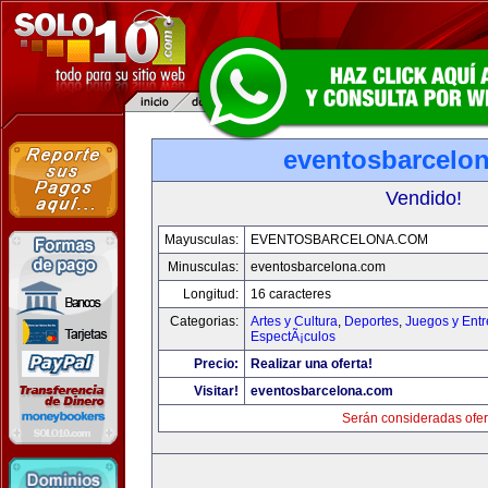
eventosbarcelo
Vendido!
Mayusculas:
EVENTOSBARCELONA.COM
Minusculas:
eventosbarcelona.com
Longitud:
16 caracteres
Categorias:
Artes y Cultura
,
Deportes
,
Juegos y Entr
EspectÃ¡culos
Precio:
Realizar una oferta!
Visitar!
eventosbarcelona.com
Serán consideradas ofer