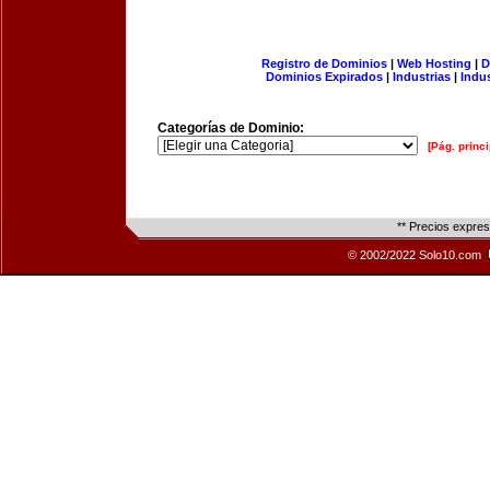
Registro de Dominios
|
Web Hosting
|
D
Dominios Expirados
|
Industrias
|
Indu
Categorías de Dominio:
[Pág. princi
** Precios expre
© 2002/2022 Solo10.com