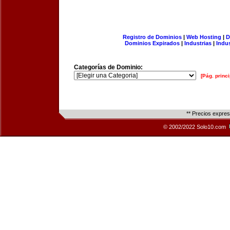
Registro de Dominios
|
Web Hosting
|
D
Dominios Expirados
|
Industrias
|
Indu
Categorías de Dominio:
[Pág. princi
** Precios expre
© 2002/2022 Solo10.com