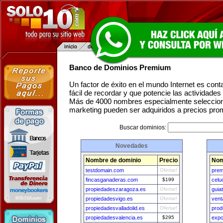
Banco de Dominios Premium
Un factor de éxito en el mundo Internet es con
fácil de recordar y que potencie las actividade
Más de 4000 nombres especialmente seleccion
marketing pueden ser adquiridos a precios pro
Buscar dominios:
Novedades
Nombre de dominio
Precio
Nom
testdomain.com
Ofertar!
prem
fincasganaderas.com
$199
cel
propiedadeszaragoza.es
Ofertar!
guia
propiedadesvigo.es
Ofertar!
vent
propiedadesvalladolid.es
Ofertar!
pro
propiedadesvalencia.es
$295
expo