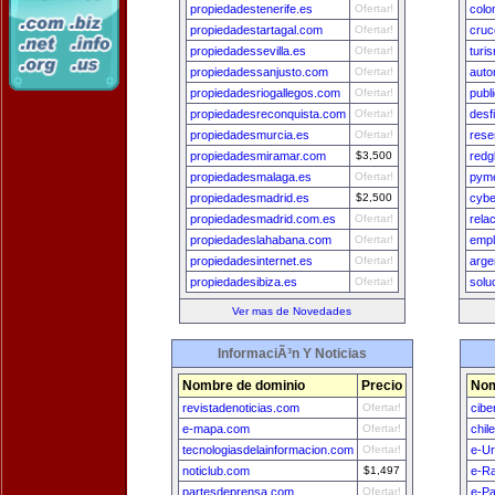
propiedadestenerife.es
Ofertar!
colo
propiedadestartagal.com
Ofertar!
cruc
propiedadessevilla.es
Ofertar!
tur
propiedadessanjusto.com
Ofertar!
auto
propiedadesriogallegos.com
Ofertar!
publ
propiedadesreconquista.com
Ofertar!
desf
propiedadesmurcia.es
Ofertar!
rese
propiedadesmiramar.com
$3,500
redg
propiedadesmalaga.es
Ofertar!
pyme
propiedadesmadrid.es
$2,500
cybe
propiedadesmadrid.com.es
Ofertar!
rela
propiedadeslahabana.com
Ofertar!
empl
propiedadesinternet.es
Ofertar!
arge
propiedadesibiza.es
Ofertar!
solu
Ver mas de Novedades
InformaciÃ³n Y Noticias
Nombre de dominio
Precio
Nom
revistadenoticias.com
Ofertar!
cibe
e-mapa.com
Ofertar!
chil
tecnologiasdelainformacion.com
Ofertar!
e-U
noticlub.com
$1,497
e-Ra
partesdeprensa.com
Ofertar!
e-P