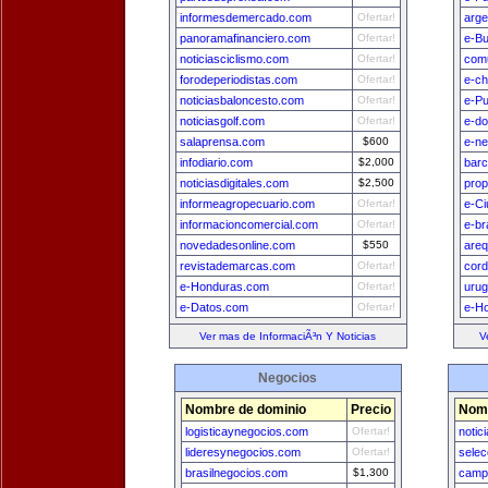
informesdemercado.com
Ofertar!
arge
panoramafinanciero.com
Ofertar!
e-B
noticiasciclismo.com
Ofertar!
comu
forodeperiodistas.com
Ofertar!
e-ch
noticiasbaloncesto.com
Ofertar!
e-Pu
noticiasgolf.com
Ofertar!
e-do
salaprensa.com
$600
e-n
infodiario.com
$2,000
bar
noticiasdigitales.com
$2,500
prop
informeagropecuario.com
Ofertar!
e-Ci
informacioncomercial.com
Ofertar!
e-br
novedadesonline.com
$550
areq
revistademarcas.com
Ofertar!
cord
e-Honduras.com
Ofertar!
uru
e-Datos.com
Ofertar!
e-H
Ver mas de InformaciÃ³n Y Noticias
V
Negocios
Nombre de dominio
Precio
Nomb
logisticaynegocios.com
Ofertar!
notic
lideresynegocios.com
Ofertar!
sele
brasilnegocios.com
$1,300
camp