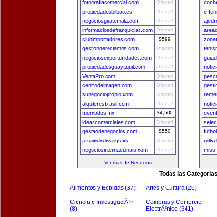
fotografiacomercial.com
Ofertar!
coch
propiedadesbilbao.es
Ofertar!
e-ten
negociosguatemala.com
Ofertar!
ajedr
informaciondefranquicias.com
Ofertar!
area
clubimportadores.com
$599
zona
gestiondereclamos.com
Ofertar!
tenis
negocioseoportunidades.com
Ofertar!
guia
propiedadesguayaquil.com
Ofertar!
notic
VentaPro.com
Ofertar!
pesca
centrodeimagen.com
Ofertar!
gest
sunegociopropio.com
Ofertar!
remer
alquileresbrasil.com
Ofertar!
notic
mercados.mx
$4,500
even
ideascomerciales.com
Ofertar!
selec
gestaodenegocios.com
$550
futbo
propiedadesvigo.es
Ofertar!
rally
negociosinternacionais.com
Ofertar!
missf
Ver mas de Negocios
Todas las Categoria
Alimentos y Bebidas (37)
Artes y Cultura (26)
Ciencia e InvestigaciÃ³n
Compras y Comercio
(8)
ElectrÃ³nico (341)