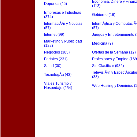
Economia, Dinero y Finan
Deportes (45)
(113)
Empresas e Industrias
Gobierno (16)
(374)
InformaciÃ³n y Noticias
InformÃ¡tica y ComputaciÃ
(57)
(57)
Internet (99)
Juegos y Entretenimiento (
Marketing y Publicidad
Medicina (9)
(122)
Negocios (385)
Ofertas de la Semana (12)
Portales (231)
Profesiones y Empleo (169
Salud (30)
Sin Clasificar (982)
TelevisiÃ³n y EspectÃ¡culo
TecnologÃ­a (43)
(33)
Viajes,Turismo y
Web Hosting y Dominios (
Hospedaje (254)