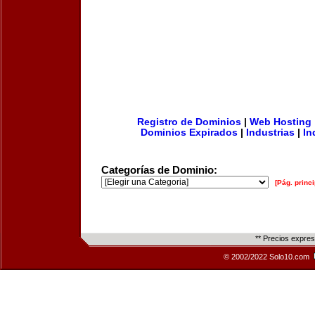
Registro de Dominios
|
Web Hosting
Dominios Expirados
|
Industrias
|
In
Categorías de Dominio:
[Pág. princi
** Precios expre
© 2002/2022 Solo10.com