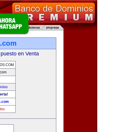
s.com
 puesto en Venta
OS.COM
.com
bidas
erta!
s.com
tas