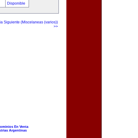
!
Disponible
a Siguiente (Miscelaneas (varios))
>>
ominios En Venta
strias Argentinas