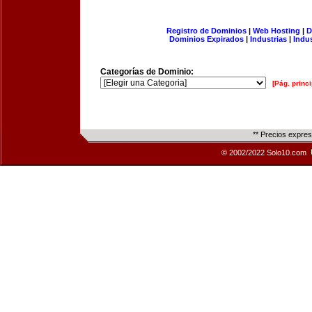
Registro de Dominios
|
Web Hosting
|
D
Dominios Expirados
|
Industrias
|
Indu
Categorías de Dominio:
[Pág. princi
** Precios expre
© 2002/2022 Solo10.com