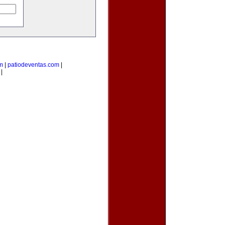
m
|
patiodeventas.com
|
|