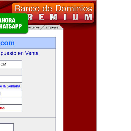
.com
 puesto en Venta
COM
de la Semana
!
m
tas