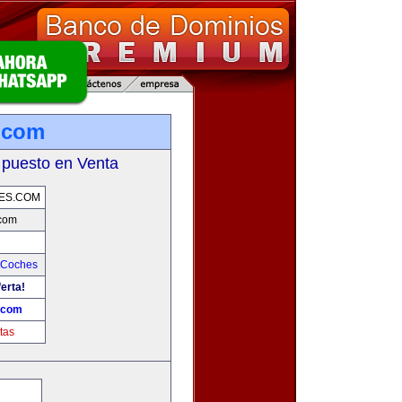
.com
 puesto en Venta
ES.COM
.com
 Coches
erta!
.com
tas