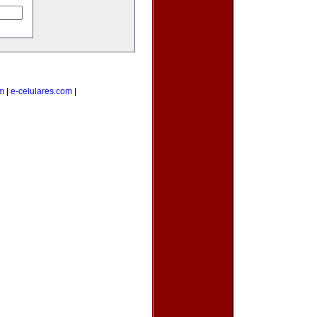
m
|
e-celulares.com
|