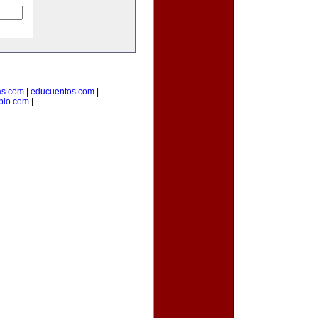
as.com
|
educuentos.com
|
pio.com
|