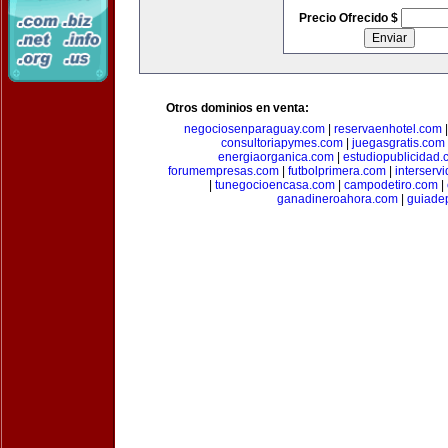
Precio Ofrecido $
Otros dominios en venta:
negociosenparaguay.com
|
reservaenhotel.com
consultoriapymes.com
|
juegasgratis.com
energiaorganica.com
|
estudiopublicidad.
forumempresas.com
|
futbolprimera.com
|
interserv
|
tunegocioencasa.com
|
campodetiro.com
|
ganadineroahora.com
|
guiade