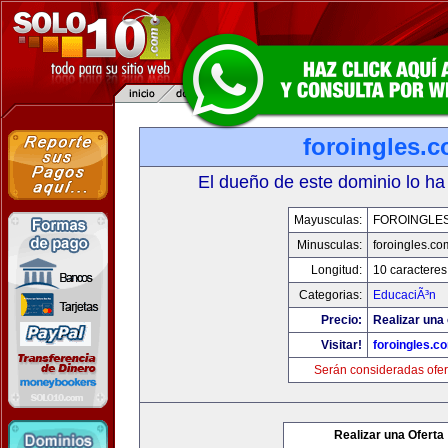
foroingles.
El dueño de este dominio lo ha
Mayusculas:
FOROINGLE
Minusculas:
foroingles.co
Longitud:
10 caracteres
Categorias:
EducaciÃ³n
Precio:
Realizar una 
Visitar!
foroingles.c
Serán consideradas ofer
Realizar una Oferta