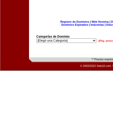
Registro de Dominios
|
Web Hosting
|
D
Dominios Expirados
|
Industrias
|
Indu
Categorías de Dominio:
[Pág. princi
** Precios expre
© 2002/2022 Solo10.com