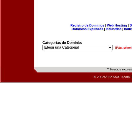
Registro de Dominios
|
Web Hosting
|
D
Dominios Expirados
|
Industrias
|
Indu
Categorías de Dominio:
[Pág. princi
** Precios expre
© 2002/2022 Solo10.com