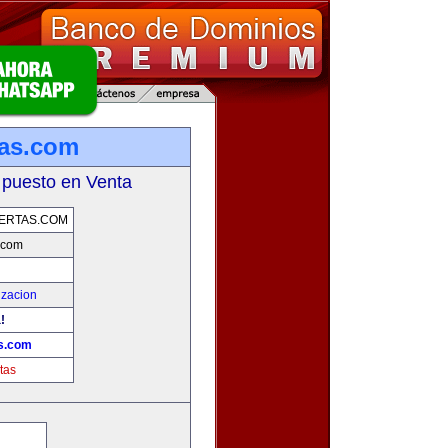
tas.com
 puesto en Venta
ERTAS.COM
.com
izacion
!
as.com
tas