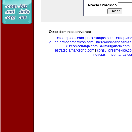
Precio Ofrecido $
Otros dominios en venta:
foroempleos.com
|
forotrabajos.com
|
europyme
guiaelectrodomesticos.com
|
mercadodeartesanias
|
cursomodelaje.com
|
e-inteligencia.com
estrategiamarketing.com
|
consultoresmexico.c
noticiasinmobiliarias.c