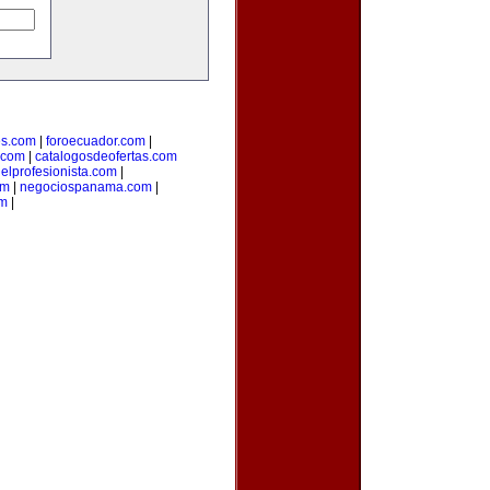
s.com
|
foroecuador.com
|
.com
|
catalogosdeofertas.com
|
elprofesionista.com
|
om
|
negociospanama.com
|
om
|