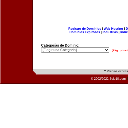
Registro de Dominios
|
Web Hosting
|
D
Dominios Expirados
|
Industrias
|
Indu
Categorías de Dominio:
[Pág. princi
** Precios expre
© 2002/2022 Solo10.com