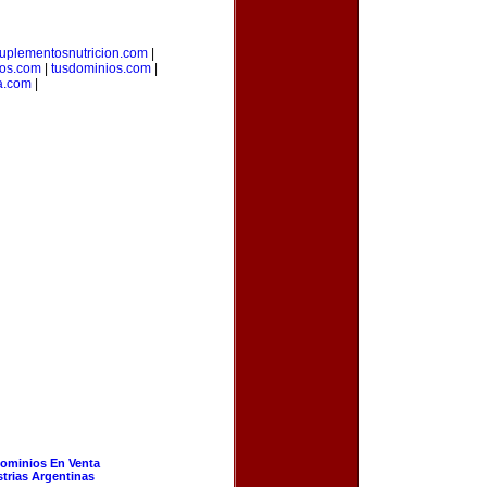
uplementosnutricion.com
|
ios.com
|
tusdominios.com
|
a.com
|
ominios En Venta
strias Argentinas