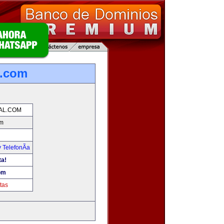
l.com
TAL.COM
om
 TelefonÃ­a
ta!
com
tas