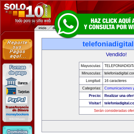
telefoniadigita
Vendido!
Mayusculas:
TELEFONIADIGI
Minusculas:
telefoniadigital.c
Longitud:
16 caracteres
Categorias:
Comunicaciones y
Precio:
Realizar una ofer
Visitar!
telefoniadigital.
Serán consideradas ofer