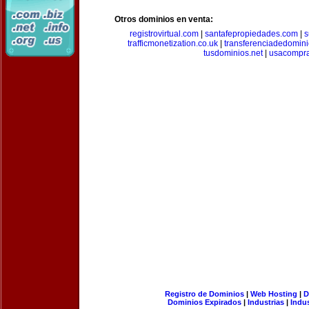
Otros dominios en venta:
registrovirtual.com
|
santafepropiedades.com
|
s
trafficmonetization.co.uk
|
transferenciadedomin
tusdominios.net
|
usacompr
Registro de Dominios
|
Web Hosting
|
D
Dominios Expirados
|
Industrias
|
Indu