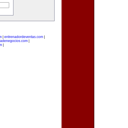
om
|
entrenadordeventas.com
|
iadenegocios.com
|
om
|