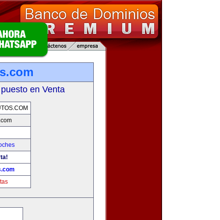
os.com
 puesto en Venta
UTOS.COM
.com
oches
ta!
s.com
tas