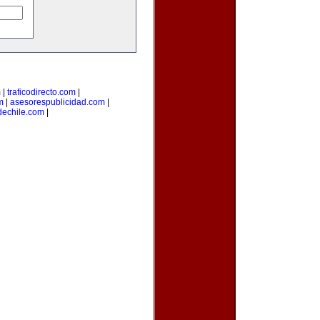
m
|
traficodirecto.com
|
m
|
asesorespublicidad.com
|
dechile.com
|