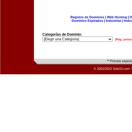
Registro de Dominios
|
Web Hosting
|
D
Dominios Expirados
|
Industrias
|
Indu
Categorías de Dominio:
[Pág. princi
** Precios expre
© 2002/2022 Solo10.com