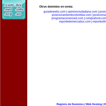
Otros dominios en venta:
guiadewebs.com
|
opinionciudadana.com
|
posi
posicionamientocolombia.com
|
posicion
programacionenred.com
|
comprahost.co
reportedemercados.com
|
reportesf
Registro de Dominios
|
Web Hosting
|
D