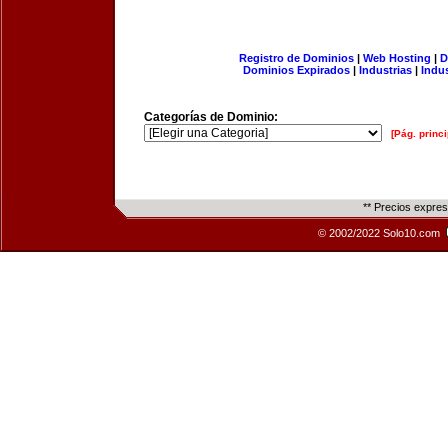
Registro de Dominios
|
Web Hosting
|
D
Dominios Expirados
|
Industrias
|
Indu
Categorías de Dominio:
[Pág. princi
** Precios expre
© 2002/2022 Solo10.com