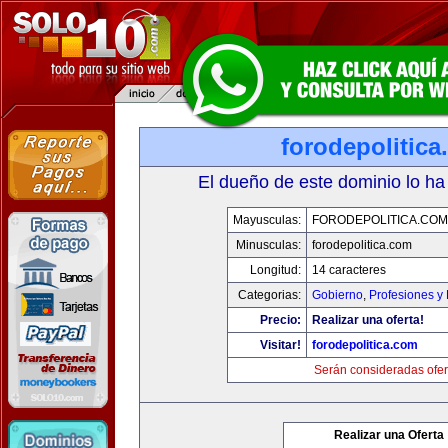
forodepolitic
El dueño de este dominio lo ha
Mayusculas:
FORODEPOLITICA.COM
Minusculas:
forodepolitica.com
Longitud:
14 caracteres
Categorias:
Gobierno
,
Profesiones y
Precio:
Realizar una oferta!
Visitar!
forodepolitica.com
Serán consideradas ofer
Realizar una Oferta