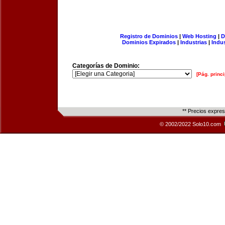
Registro de Dominios
|
Web Hosting
|
D
Dominios Expirados
|
Industrias
|
Indu
Categorías de Dominio:
[Pág. princi
** Precios expre
© 2002/2022 Solo10.com