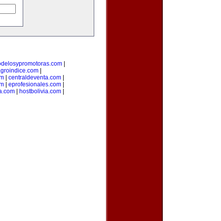
delosypromotoras.com
|
groindice.com
|
om
|
centraldeventa.com
|
om
|
eprofesionales.com
|
ia.com
|
hostbolivia.com
|