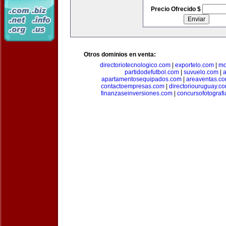
Precio Ofrecido $
Otros dominios en venta:
directoriotecnologico.com
|
exportelo.com
|
mo
partidodefutbol.com
|
suvuelo.com
|
a
apartamentosequipados.com
|
areaventas.c
contactoempresas.com
|
directoriouruguay.c
finanzaseinversiones.com
|
concursofotograf