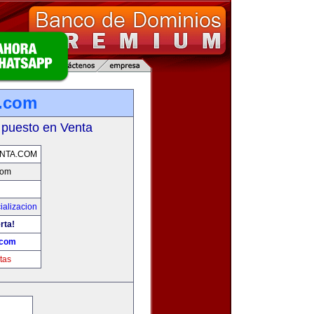
a.com
 puesto en Venta
NTA.COM
com
ializacion
rta!
.com
tas