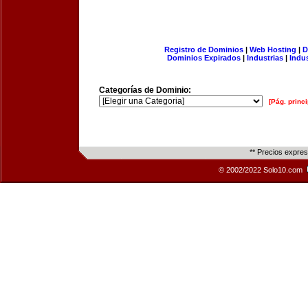
Registro de Dominios
|
Web Hosting
|
D
Dominios Expirados
|
Industrias
|
Indu
Categorías de Dominio:
[Pág. princi
** Precios expre
© 2002/2022 Solo10.com