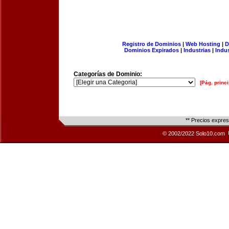
Registro de Dominios
|
Web Hosting
|
D
Dominios Expirados
|
Industrias
|
Indu
Categorías de Dominio:
[Pág. princi
** Precios expre
© 2002/2022 Solo10.com