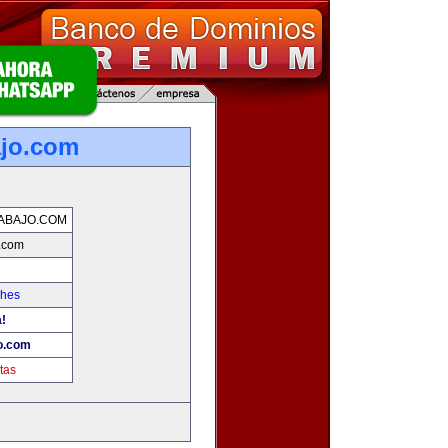
ajo.com
ABAJO.COM
o.com
ches
a!
o.com
tas