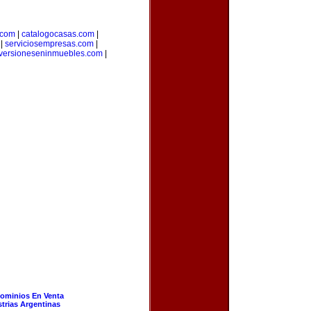
.com
|
catalogocasas.com
|
|
serviciosempresas.com
|
versioneseninmuebles.com
|
ominios En Venta
strias Argentinas