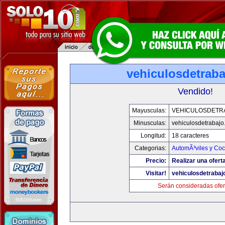
vehiculosdetrab
Vendido!
Mayusculas:
VEHICULOSDETR
Minusculas:
vehiculosdetrabaj
Longitud:
18 caracteres
Categorias:
AutomÃ³viles y Co
Precio:
Realizar una ofert
Visitar!
vehiculosdetrabaj
Serán consideradas ofer