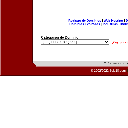
Registro de Dominios
|
Web Hosting
|
D
Dominios Expirados
|
Industrias
|
Indu
Categorías de Dominio:
[Pág. princi
** Precios expre
© 2002/2022 Solo10.com