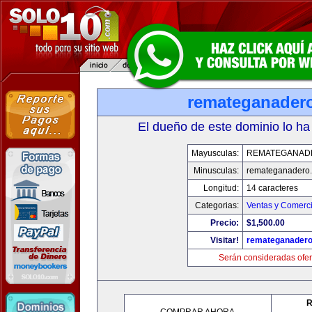
remateganader
El dueño de este dominio lo ha
Mayusculas:
REMATEGANAD
Minusculas:
remateganadero
Longitud:
14 caracteres
Categorias:
Ventas y Comerci
Precio:
$1,500.00
Visitar!
remateganader
Serán consideradas ofer
R