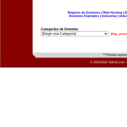
Registro de Dominios
|
Web Hosting
|
D
Dominios Expirados
|
Industrias
|
Indu
Categorías de Dominio:
[Pág. princi
** Precios expre
© 2002/2022 Solo10.com