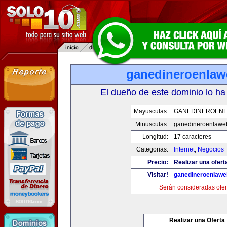
ganedineroenla
El dueño de este dominio lo ha
Mayusculas:
GANEDINEROEN
Minusculas:
ganedineroenlawe
Longitud:
17 caracteres
Categorias:
Internet
,
Negocios
Precio:
Realizar una ofert
Visitar!
ganedineroenlaw
Serán consideradas ofer
Realizar una Oferta