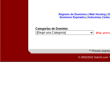
Registro de Dominios
|
Web Hosting
|
D
Dominios Expirados
|
Industrias
|
Indu
Categorías de Dominio:
[Pág. princi
** Precios expre
© 2002/2022 Solo10.com