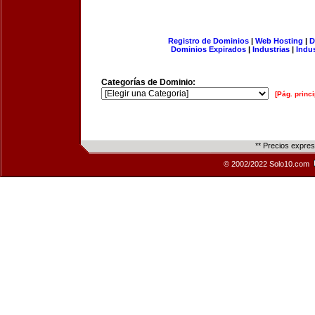
Registro de Dominios
|
Web Hosting
|
D
Dominios Expirados
|
Industrias
|
Indu
Categorías de Dominio:
[Pág. princi
** Precios expre
© 2002/2022 Solo10.com