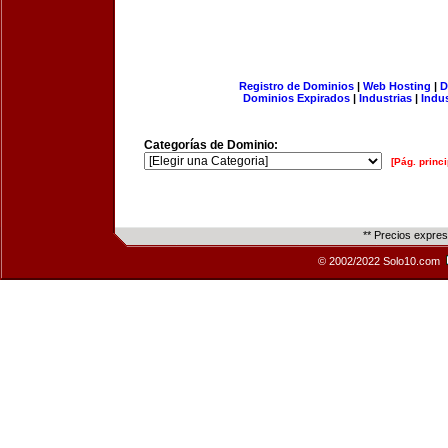
Registro de Dominios
|
Web Hosting
|
D
Dominios Expirados
|
Industrias
|
Indu
Categorías de Dominio:
[Pág. princi
** Precios expre
© 2002/2022 Solo10.com