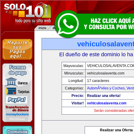
vehiculosalaven
El dueño de este dominio lo ha
Mayusculas:
VEHICULOSALAVENTA.CO
Minusculas:
vehiculosalaventa.com
Longitud:
17 caracteres
Categorias:
AutomÃ³viles y Coches
,
Vent
Precio:
Realizar una oferta!
Visitar!
vehiculosalaventa.com
Serán consideradas ofer
Realizar una Oferta