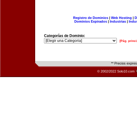
Registro de Dominios
|
Web Hosting
|
D
Dominios Expirados
|
Industrias
|
Indu
Categorías de Dominio:
[Pág. princi
** Precios expre
© 2002/2022 Solo10.com