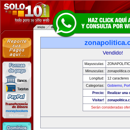
zonapolitica
Vendido!
Mayusculas:
ZONAPOLITI
Minusculas:
zonapolitica.
Longitud:
12 caracteres
Categorias:
Gobierno
,
Por
Precio:
Realizar una o
Visitar!
zonapolitica.
Serán consideradas ofer