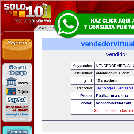
vendedorvirtua
Vendido!
Mayusculas:
VENDEDORVIRTUAL
Minusculas:
vendedorvirtual.com
Longitud:
15 caracteres
Categorias:
TecnologÃ­a
,
Ventas y 
Precio:
Realizar una oferta!
Visitar!
vendedorvirtual.com
Serán consideradas ofer